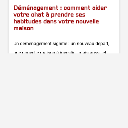
Déménagement : comment aider
votre chat à prendre ses
habitudes dans votre nouvelle
maison
Un déménagement signifie : un nouveau départ,
une nouvelle maison à investir… mais aussi, et
surtout, un changement d’environnement pour
tous les membres de la
Lire la suite
3 janvier 2024
Aucun commentaire