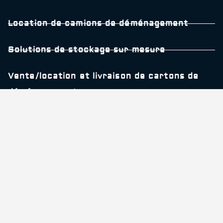
Location de camions de déménagement
Solutions de stockage sur mesure
Vente/location et livraison de cartons de
déménagements
Coordonnées
09 78 45 21 82
Ouvert du Lundi au Vendredi
De 9h à 20h
contact@discount-demenageurs.com