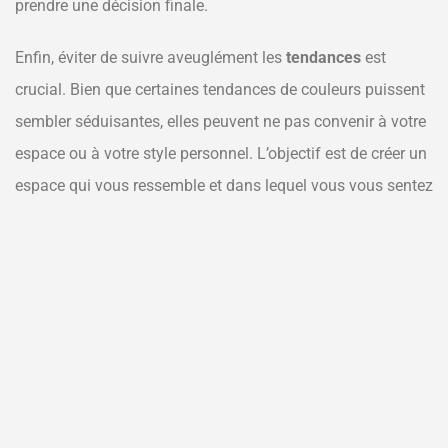
prendre une décision finale.
Enfin, éviter de suivre aveuglément les
tendances
est
crucial. Bien que certaines tendances de couleurs puissent
sembler séduisantes, elles peuvent ne pas convenir à votre
espace ou à votre style personnel. L’objectif est de créer un
espace qui vous ressemble et dans lequel vous vous sentez
bien, plutôt que de reproduire une page de magazine.
Conclusion
Harmoniser les
couleurs de peinture
dans un espace
ouvert demande une réflexion approfondie et une
compréhension des principes de base de la couleur. En
suivant ces conseils, vous serez en mesure de créer un